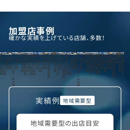
加盟店事例
確かな実績を上げている店舗、多数！
西
八
上
羽
千
千
糀
宮
岐
佐
西
横
帯
堺
金
釧
那
神
新
千
常
ひ
西
八
上
羽
千
千
糀
宮
岐
佐
西
横
帯
堺
金
釧
那
神
新
千
武
千
田
田
葉
葉
谷
古
阜
渡
鉄
浜
広
三
沢
路
覇
栖
千
葉
陸
た
武
千
田
田
葉
葉
谷
古
阜
渡
鉄
浜
広
三
沢
路
覇
栖
千
葉
秩
代
駅
空
ニ
若
店
島
羽
両
柳
旭
駅
国
駅
駅
空
店
歳
東
多
ち
秩
代
駅
空
ニ
若
店
島
羽
両
柳
旭
駅
国
駅
駅
空
店
歳
東
父
緑
前
港
ュ
松
空
島
津
川
鶴
前
ヶ
前
前
港
空
金
賀
な
父
緑
前
港
ュ
松
空
島
津
川
鶴
前
ヶ
前
前
港
空
金
駅
が
店
店
ー
店
港
駅
港
駅
ヶ
店
丘
店
店
豊
港
台
店
か
駅
が
店
店
ー
店
港
駅
港
駅
ヶ
店
丘
店
店
豊
港
台
前
丘
タ
店
前
店
前
峰
店
見
店
方
勝
前
丘
タ
店
前
店
前
峰
店
見
店
方
店
店
ウ
店
店
店
城
店
田
店
店
ウ
店
店
店
城
店
ン
店
店
ン
店
中
中
央
央
店
店
1
実績例
地域需要型
地域需要型の出店目安