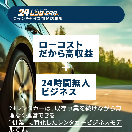
フランチャイズ加盟店募集
ローコスト
だから高収益
+
24時間無人
ビジネス
24レンタカーは、既存事業を続けながら無
理なく運営できる
“併業”に特化したレンタカービジネスモデ
ル
です。