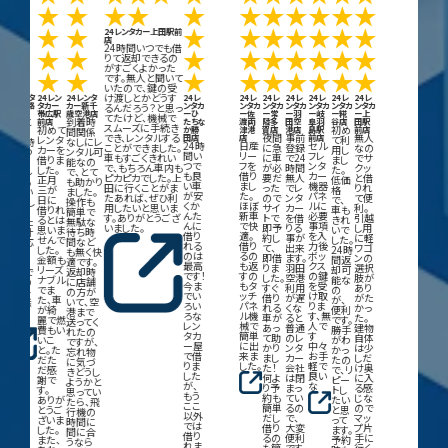
★
★
★
★★
★
★
★
★
★
★
★
★
★
★
★
★
★
★
★
★
★
24レンタカー上田駅前
店
24時間いつでも借
★
★
★
★
★
★
★
★
★
★
りて返却できるの
がすごくよかった
★
★
★
★
★
★
★
★
★
★
です。無人と聞いて
いたので、鍵の受
け渡しとかどうす
レンタ
24レン
24レンタ
24レ
24レ
24レ
24レ
24レ
24レ
24レ
ー釧路
タカー
カー新千
ンタカ
ンタカ
ンタカ
ンタカ
ンタカ
ンタカ
ンタカ
るんだろう？と思っ
前店
帯広駅
歳空港店
ーひ
ー佐
ー常
ー羽
ー岐
ー糀
ー上
てたけど、機械で
んと
到着時
前店
たちな
渡両
陸多
田空
阜羽
谷店
田駅
スムーズに手続き
初めて
初め
か勝
津港
賀店
港店
島駅
前店
って
間関係
でき、レンタルする
夜間
事前
無人
田店
店
前店
レンタ
て利
24時
なしにレ
24時
日産
セル
ことができました。
に急
登録
なの
カーを
用し
いつ
ンタル可
間い
リー
フレ
車もすごくきれい
に車
で24
でサ
借りま
まし
もレ
能なの
つで
フを
ンタ
で、もちろん車内も
が必
時間
クッ
した。
た。
タル
で、とて
も良
借り
カー
ピカピカでした。上
要だ
無人
と借
正月
低価
きる
も助かり
い車
まし
機器
田に行くことがま
った
でレ
りれ
三が
格
がい
ました。
が安
た。
パネ
たあれば、ぜひ利
ので
ンタ
て便
日に
で、
。そし
操作も
くか
ほぼ
ルに
用したいと思いま
サイ
カー
利。
借りれ
車も
、無
簡単で
んた
新車
必要
す。ありがとうござ
トで
を借
引越
るとは
きれ
なた
無駄な
んに
で快
事項
いました。
即予
りる
し用
思いま
いで
余計
待ち時
借り
適。
を入
約し
事が
に軽
せんで
した。
対応
間など
れる
借り
力後
て、
出来
ワゴ
した。
24時
なく
も無く快
のは
るの
ボッ
即借
ます。
ンの
金額も
間返
ぐに
適です。
最高
も返
クス
りま
羽田
選択
リーズ
却可
用で
返却時
です！
すの
の鍵
した。
空港
肢が
ナブル
能な
るの
に店舗
今ま
もタ
を受
すぐ
利用
あり
でま
の
スト
の方が
でい
ッチ
け取
借り
が遅
がた
た、車
が、
ス無
いて、空
ろい
パネ
りま
れる
くな
かっ
が綺
便利
て良
港まで
ろな
ル機
す、無
車が
ると
た。
麗で燃
です。
。
送ってく
レン
械で
人で
あっ
普通
建物
費もい
勝手
れたの
タカ
簡単
す
て助
のレ
自体
いこ
がわ
ですが、
ー屋
に出
中々
かり
ンタ
は少
と。た
かっ
忘れ物
で借
来ま
お手
まし
カー
しだ
だた
たの
に気づ
りま
した。
軽で
た！
会社
け奥
だ感
で、リ
きどうし
した
良い
何よ
は閉
に入
謝で
ピー
ようかと
が、
な
り予
まっ
る感
す。
トし
思ってい
もう
約も
てい
じな
ありが
たい
たら、飛
ここ
簡単
るの
ので
とうご
と思
行機の
以外
だし
で、
マッ
ざいま
って
時間に
では
借り
大変
プ片
した。
ます。
間に合
借り
るの
便利
手に
また、
予約
うなら
れま
も簡
です。
行く