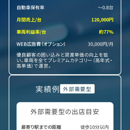
自動車保有率
～0.8台
月間売上/台
120,000円
車両利益率/台
約77%
WEB広告費（オプション）
30,000円/月
優良顧客の囲い込みと貸渡単価の向上を狙
い、車両を全てプレミアムカテゴリー（高年式・
高単価）で運営。
2
実績例
外部需要型
外部需要型の出店目安
最寄り駅までの距離
徒歩10分以内