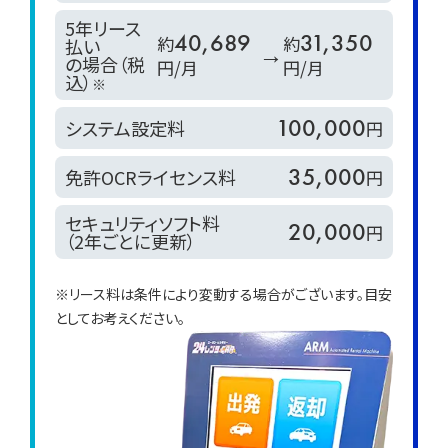
5年リース
40,689
31,350
約
約
払い
→
の場合（税
円/月
円/月
込）
※
100,000
システム設定料
円
35,000
免許OCRライセンス料
円
セキュリティソフト料
20,000
円
（2年ごとに更新）
※リース料は条件により変動する場合がございます。目安
としてお考えください。