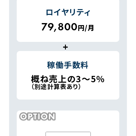
1
ロイヤリティ
79,800
円/月
+
2
稼働手数料
概ね売上の3～5%
（別途計算表あり）