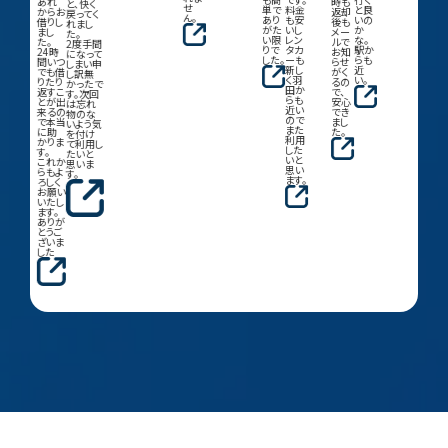
あれ
時も
と、快く
せ
単で
料金
と良
からお
返却
戻ってく
ん。
あり
も安
いの
借りし
後も
れまし
がた
いし
か
まし
メー
た。
い限
レン
な。
た。
ルで
2度手間
りで
タカ
駅か
24時
お知
になって
した。
ーも
らも
間いつ
らせ
しまい申
新し
近
でも借
がく
し訳無
く羽
い。
りたり
るの
かったで
田か
返すこ
で、
す。次回
らも
とが出
安心
は忘れ
近い
来るの
でき
物のな
ので
で本当
まし
いよう気
また
に助
た。
を付け
利用
かりま
て利用し
した
す。
たいと
いと
これか
思いま
思い
らもよ
す。
ます。
ろしく
お願い
いたし
ます。
ありが
とうご
ざいま
した