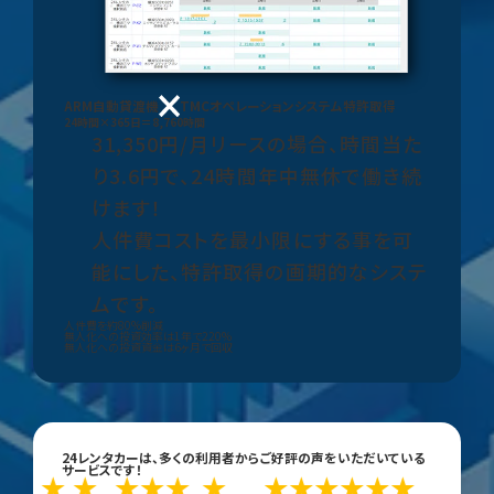
ARM
自動貸渡機
TMCオペレーションシステム
特許取得
24時間×365日＝8,760時間
31,350円/月リースの場合、
時間当た
り3.6円で、24時間年中無休で働き続
けます！
人件費コストを最小限にする事を可
能にした、特許取得の画期的なシステ
ムです。
人件費を約
80%
削減
無人化への投資効率は1年で
220%
無人化への投資資金は
6ヶ月
で回収
24レンタカーは、多くの利用者からご好評の声をいただいている
サービスです！
★
★
★
★★★
★
★
★
★
★
★
★