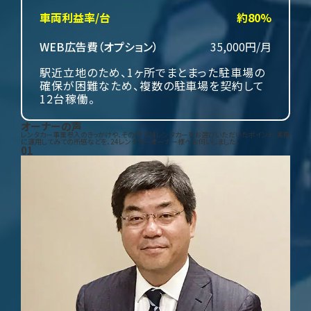
車両利益率/台
約80%
WEB広告費（オプション）
35,000円/月
駅近立地のため、1ヶ所でまとまった駐車場の
確保が困難なため、複数の駐車場を契約して
12台稼働。
オーナーの声
レンタカー事業参入のきっかけや、その中で24レンタカーをお選びいただいたポイント、実際
に運用してみての所感などを、24レンタカーオーナー様へお伺いしました。
01