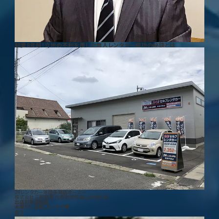
開業8年超！立地の不利を覆した無人レンタカー成功の秘訣とは
24レンタカー常陸多賀店オーナー
株式会社三和商事 代表取締役
長山洋樹
社長
出店形態
併設型
本業
SS、車検、カーケア等
02