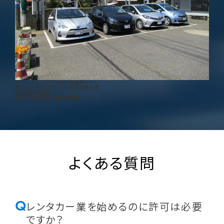
24レンタカー八千代緑が丘店オーナー
株式会社KIKUIモビリティ
菊井洋章
代表
出店形態
併設型
本業
中古車販売、車検・整備等
よくある質問
Q
レンタカー業を始めるのに許可は必要
ですか？