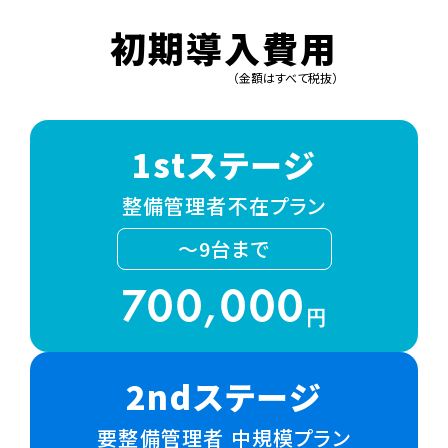
初期導入費用
（金額はすべて税抜）
1stステージ
整備管理者不在プラン
～9台まで
700,000
円
2ndステージ
要整備管理者 中規模プラン