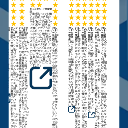
★
★
★
★★
★
★
★
★
★
★
★
★
★
★
★
★
★
★
★
★
★
24レンタカー上田駅前
店
24時間いつでも借
★
★
★
★
★
★
★
★
★
★
りて返却できるの
がすごくよかった
★
★
★
★
★
★
★
★
★
★
です。無人と聞いて
いたので、鍵の受
け渡しとかどうす
レンタ
24レン
24レンタ
24レ
24レ
24レ
24レ
24レ
24レ
24レ
ー釧路
タカー
カー新千
ンタカ
ンタカ
ンタカ
ンタカ
ンタカ
ンタカ
ンタカ
るんだろう？と思っ
前店
帯広駅
歳空港店
ーひ
ー佐
ー常
ー羽
ー岐
ー糀
ー上
てたけど、機械で
んと
到着時
前店
たちな
渡両
陸多
田空
阜羽
谷店
田駅
スムーズに手続き
初めて
初め
か勝
津港
賀店
港店
島駅
前店
って
間関係
でき、レンタルする
夜間
事前
無人
田店
店
前店
レンタ
て利
24時
なしにレ
24時
日産
セル
ことができました。
に急
登録
なの
カーを
用し
いつ
ンタル可
間い
リー
フレ
車もすごくきれい
に車
で24
でサ
借りま
まし
もレ
能なの
つで
フを
ンタ
で、もちろん車内も
が必
時間
クッ
した。
た。
タル
で、とて
も良
借り
カー
ピカピカでした。上
要だ
無人
と借
正月
低価
きる
も助かり
い車
まし
機器
田に行くことがま
った
でレ
りれ
三が
格
がい
ました。
が安
た。
パネ
たあれば、ぜひ利
ので
ンタ
て便
日に
で、
。そし
操作も
くか
ほぼ
ルに
用したいと思いま
サイ
カー
利。
借りれ
車も
、無
簡単で
んた
新車
必要
す。ありがとうござ
トで
を借
引越
るとは
きれ
なた
無駄な
んに
で快
事項
いました。
即予
りる
し用
思いま
いで
余計
待ち時
借り
適。
を入
約し
事が
に軽
せんで
した。
対応
間など
れる
借り
力後
て、
出来
ワゴ
した。
24時
なく
も無く快
のは
るの
ボッ
即借
ます。
ンの
金額も
間返
ぐに
適です。
最高
も返
クス
りま
羽田
選択
リーズ
却可
用で
返却時
です！
すの
の鍵
した。
空港
肢が
ナブル
能な
るの
に店舗
今ま
もタ
を受
すぐ
利用
あり
でま
の
スト
の方が
でい
ッチ
け取
借り
が遅
がた
た、車
が、
ス無
いて、空
ろい
パネ
りま
れる
くな
かっ
が綺
便利
て良
港まで
ろな
ル機
す、無
車が
ると
た。
麗で燃
です。
。
送ってく
レン
械で
人で
あっ
普通
建物
費もい
勝手
れたの
タカ
簡単
す
て助
のレ
自体
いこ
がわ
ですが、
ー屋
に出
中々
かり
ンタ
は少
と。た
かっ
忘れ物
で借
来ま
お手
まし
カー
しだ
だた
たの
に気づ
りま
した。
軽で
た！
会社
け奥
だ感
で、リ
きどうし
した
良い
何よ
は閉
に入
謝で
ピー
ようかと
が、
な
り予
まっ
る感
す。
トし
思ってい
もう
約も
てい
じな
ありが
たい
たら、飛
ここ
簡単
るの
ので
とうご
と思
行機の
以外
だし
で、
マッ
ざいま
って
時間に
では
借り
大変
プ片
した。
ます。
間に合
借り
るの
便利
手に
また、
予約
うなら
れま
も簡
です。
行く