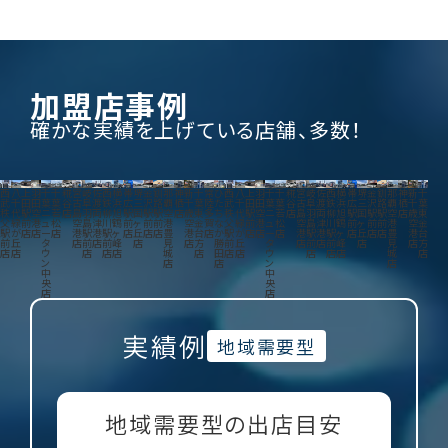
加盟店事例
確かな実績を上げている店舗、多数！
西
八
上
羽
千
千
糀
宮
岐
佐
西
横
帯
堺
金
釧
那
神
新
千
常
ひ
西
八
上
羽
千
千
糀
宮
岐
佐
西
横
帯
堺
金
釧
那
神
新
千
武
千
田
田
葉
葉
谷
古
阜
渡
鉄
浜
広
三
沢
路
覇
栖
千
葉
陸
た
武
千
田
田
葉
葉
谷
古
阜
渡
鉄
浜
広
三
沢
路
覇
栖
千
葉
秩
代
駅
空
ニ
若
店
島
羽
両
柳
旭
駅
国
駅
駅
空
店
歳
東
多
ち
秩
代
駅
空
ニ
若
店
島
羽
両
柳
旭
駅
国
駅
駅
空
店
歳
東
父
緑
前
港
ュ
松
空
島
津
川
鶴
前
ヶ
前
前
港
空
金
賀
な
父
緑
前
港
ュ
松
空
島
津
川
鶴
前
ヶ
前
前
港
空
金
駅
が
店
店
ー
店
港
駅
港
駅
ヶ
店
丘
店
店
豊
港
台
店
か
駅
が
店
店
ー
店
港
駅
港
駅
ヶ
店
丘
店
店
豊
港
台
前
丘
タ
店
前
店
前
峰
店
見
店
方
勝
前
丘
タ
店
前
店
前
峰
店
見
店
方
店
店
ウ
店
店
店
城
店
田
店
店
ウ
店
店
店
城
店
ン
店
店
ン
店
中
中
央
央
店
店
1
実績例
地域需要型
地域需要型の出店目安