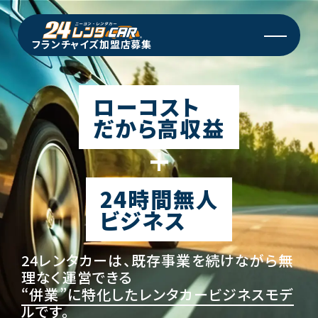
フランチャイズ加盟店募集
ローコスト
だから高収益
+
24時間無人
ビジネス
24レンタカーは、既存事業を続けながら無
理なく運営できる
“併業”に特化したレンタカービジネスモデ
ル
です。