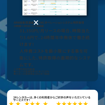
ARM
自動貸渡機
TMCオペレーションシステム
特許取得
24時間×365日＝8,760時間
31,350円/月リースの場合、
時間当た
り3.6円で、24時間年中無休で働き続
けます！
人件費コストを最小限にする事を可
能にした、特許取得の画期的なシステ
ムです。
人件費を約
80%
削減
無人化への投資効率は1年で
220%
無人化への投資資金は
6ヶ月
で回収
24レンタカーは、多くの利用者からご好評の声をいただいている
サービスです！
★
★
★
★★★
★
★
★
★
★
★
★