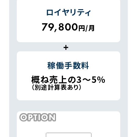
1
ロイヤリティ
79,800
円/月
+
2
稼働手数料
概ね売上の3～5%
（別途計算表あり）