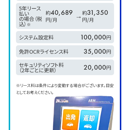
5年リース
40,689
31,350
約
約
払い
→
の場合（税
円/月
円/月
込）
※
100,000
システム設定料
円
35,000
免許OCRライセンス料
円
セキュリティソフト料
20,000
円
（2年ごとに更新）
※リース料は条件により変動する場合がございます。目安
としてお考えください。