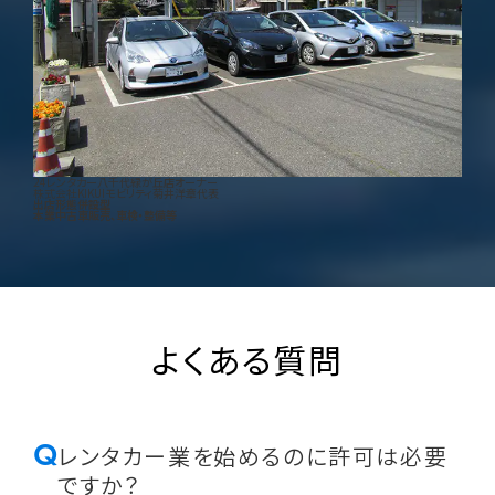
24レンタカー八千代緑が丘店オーナー
株式会社KIKUIモビリティ
菊井洋章
代表
出店形態
併設型
本業
中古車販売、車検・整備等
よくある質問
Q
レンタカー業を始めるのに許可は必要
ですか？