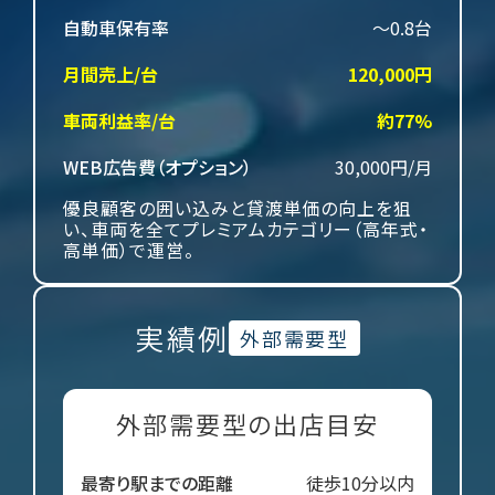
自動車保有率
～0.8台
月間売上/台
120,000円
車両利益率/台
約77%
WEB広告費（オプション）
30,000円/月
優良顧客の囲い込みと貸渡単価の向上を狙
い、車両を全てプレミアムカテゴリー（高年式・
高単価）で運営。
2
実績例
外部需要型
外部需要型の出店目安
最寄り駅までの距離
徒歩10分以内