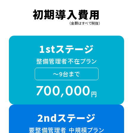
初期導入費用
（金額はすべて税抜）
1stステージ
整備管理者不在プラン
～9台まで
700,000
円
2ndステージ
要整備管理者 中規模プラン