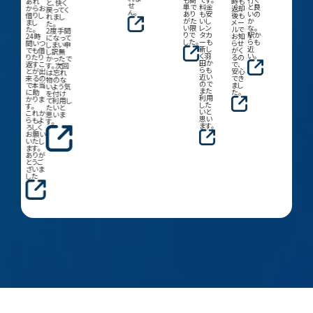
あれ
時も
と、快く
せ
単で
料金
と良
からお
返却
戻ってく
ん。
あり
も安
いの
借りし
後も
れまし
がた
いし
か
まし
メー
た。
い限
レン
な。
た。
ルで
2度手間
りで
タカ
駅か
24時
お知
になって
した。
ーも
らも
間いつ
らせ
しまい申
新し
近
でも借
がく
し訳無
く羽
い。
りたり
るの
かったで
田か
返すこ
で、
す。次回
らも
とが出
安心
は忘れ
近い
来るの
でき
物のな
ので
で本当
まし
いよう気
また
に助
た。
を付け
利用
かりま
て利用し
した
す。
たいと
いと
これか
思いま
思い
らもよ
す。
ます。
ろしく
お願い
いたし
ます。
ありが
とうご
ざいま
した