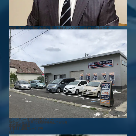
開業8年超！立地の不利を覆した無人レンタカー成功の秘訣とは
24レンタカー常陸多賀店オーナー
株式会社三和商事 代表取締役
長山洋樹
社長
出店形態
併設型
本業
SS、車検、カーケア等
02